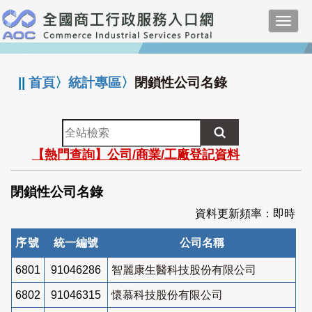
跳
Toggl
到
navig
主
:::
要
內
||
首頁
〉
統計專區
〉
閉鎖性公司名錄
容
全
站
【熱門查詢】公司/商業/工廠登記資料
檢
索
閉鎖性公司名錄
資料更新頻率：即時
序號
統一編號
公司名稱
6801
91046286
智麗康生醫科技股份有限公司
6802
91046315
懷慕科技股份有限公司