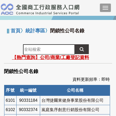
跳
Toggl
到
navig
主
:::
要
內
||
首頁
〉
統計專區
〉
閉鎖性公司名錄
容
全
站
【熱門查詢】公司/商業/工廠登記資料
檢
索
閉鎖性公司名錄
資料更新頻率：即時
序號
統一編號
公司名稱
6101
90331184
台灣捷爾東健身事業股份有限公司
6102
90332374
嵐庭集序創意行銷股份有限公司