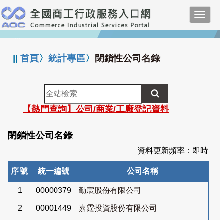
跳
Toggl
到
navig
主
:::
要
內
||
首頁
〉
統計專區
〉
閉鎖性公司名錄
容
全
站
【熱門查詢】公司/商業/工廠登記資料
檢
索
閉鎖性公司名錄
資料更新頻率：即時
序號
統一編號
公司名稱
1
00000379
勤宸股份有限公司
2
00001449
嘉霆投資股份有限公司