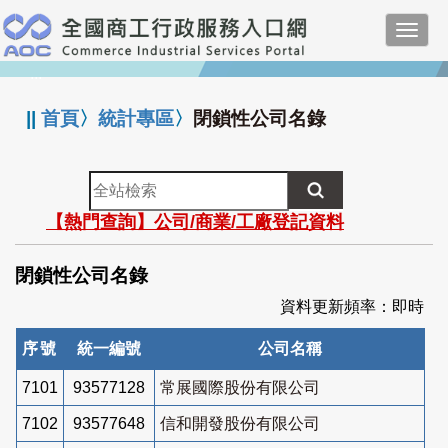
跳
Toggl
到
navig
主
:::
要
內
||
首頁
〉
統計專區
〉
閉鎖性公司名錄
容
全
站
【熱門查詢】公司/商業/工廠登記資料
檢
索
閉鎖性公司名錄
資料更新頻率：即時
序號
統一編號
公司名稱
7101
93577128
常展國際股份有限公司
7102
93577648
信和開發股份有限公司