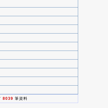
有
8039
筆資料