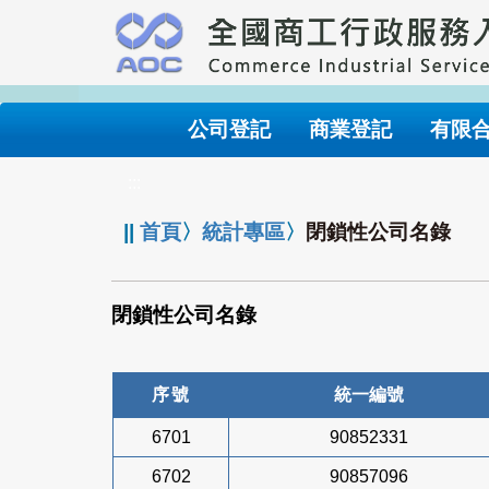
跳
到
主
要
內
公司登記
商業登記
有限
容
:::
||
首頁
〉
統計專區
〉
閉鎖性公司名錄
閉鎖性公司名錄
序號
統一編號
6701
90852331
6702
90857096