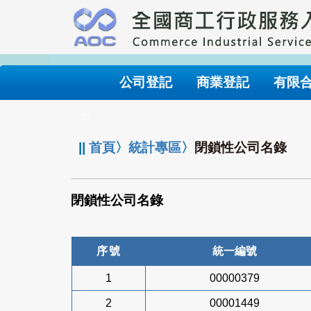
跳
到
主
要
內
公司登記
商業登記
有限
容
:::
||
首頁
〉
統計專區
〉
閉鎖性公司名錄
閉鎖性公司名錄
序號
統一編號
1
00000379
2
00001449