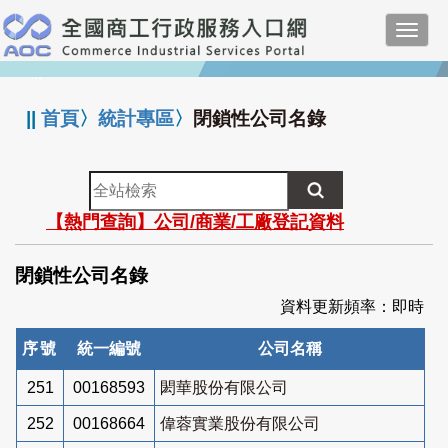
跳
Toggl
到
navig
主
:::
要
內
||
首頁
〉
統計專區
〉
閉鎖性公司名錄
容
全
站
【熱門查詢】公司/商業/工廠登記資料
檢
索
閉鎖性公司名錄
資料更新頻率：即時
序號
統一編號
公司名稱
251
00168593
閎華股份有限公司
252
00168664
偉蓉實業股份有限公司