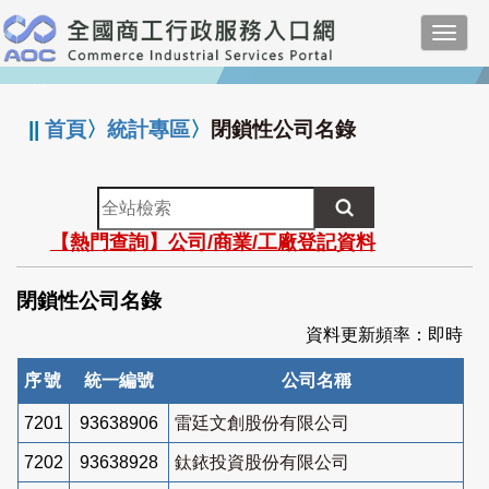
跳
Toggl
到
navig
主
:::
要
內
||
首頁
〉
統計專區
〉
閉鎖性公司名錄
容
全
站
【熱門查詢】公司/商業/工廠登記資料
檢
索
閉鎖性公司名錄
資料更新頻率：即時
序號
統一編號
公司名稱
7201
93638906
雷廷文創股份有限公司
7202
93638928
鈦銥投資股份有限公司