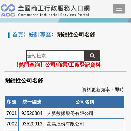
跳
Toggl
到
navig
主
:::
要
內
||
首頁
〉
統計專區
〉
閉鎖性公司名錄
容
全
站
【熱門查詢】公司/商業/工廠登記資料
檢
索
閉鎖性公司名錄
資料更新頻率：即時
序號
統一編號
公司名稱
7001
93520884
人脈數據股份有限公司
7002
93520913
蒙島股份有限公司