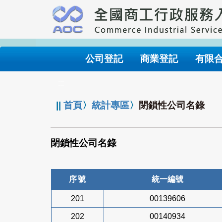
跳
到
主
要
內
公司登記
商業登記
有限
容
:::
||
首頁
〉
統計專區
〉
閉鎖性公司名錄
閉鎖性公司名錄
序號
統一編號
201
00139606
202
00140934