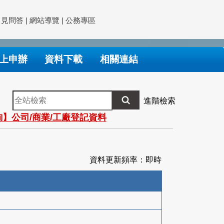
常見問答
|
網站導覽
|
公務專區
上申辦
資料下載
相關連結
全
進階檢索
站
】公司/商業/工廠登記資料
檢
索
資料更新頻率：即時