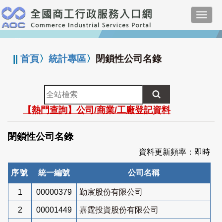
跳
Toggl
到
navig
主
:::
要
內
||
首頁
〉
統計專區
〉
閉鎖性公司名錄
容
全
站
【熱門查詢】公司/商業/工廠登記資料
檢
索
閉鎖性公司名錄
資料更新頻率：即時
序號
統一編號
公司名稱
1
00000379
勤宸股份有限公司
2
00001449
嘉霆投資股份有限公司