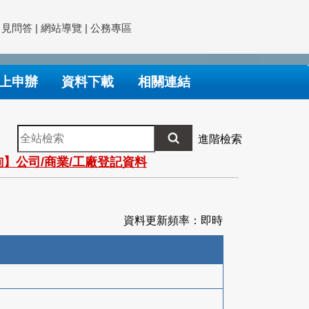
常見問答
|
網站導覽
|
公務專區
上申辦
資料下載
相關連結
全
進階檢索
站
】公司/商業/工廠登記資料
檢
索
資料更新頻率：即時