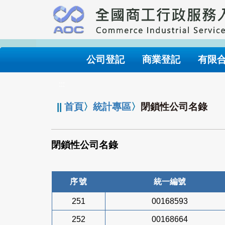
跳
到
主
要
內
公司登記
商業登記
有限
容
:::
||
首頁
〉
統計專區
〉
閉鎖性公司名錄
閉鎖性公司名錄
序號
統一編號
251
00168593
252
00168664