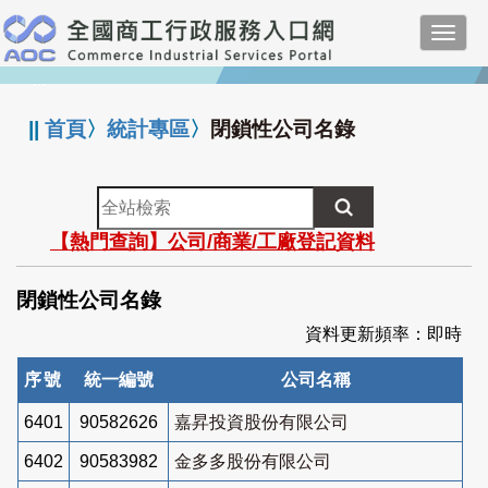
跳
Toggl
到
navig
主
:::
要
內
||
首頁
〉
統計專區
〉
閉鎖性公司名錄
容
全
站
【熱門查詢】公司/商業/工廠登記資料
檢
索
閉鎖性公司名錄
資料更新頻率：即時
序號
統一編號
公司名稱
6401
90582626
嘉昇投資股份有限公司
6402
90583982
金多多股份有限公司