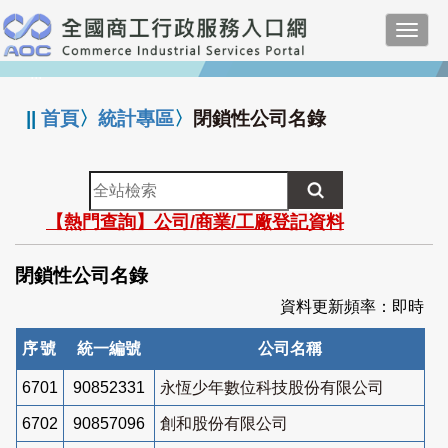
跳
Toggl
到
navig
主
:::
要
內
||
首頁
〉
統計專區
〉
閉鎖性公司名錄
容
全
站
【熱門查詢】公司/商業/工廠登記資料
檢
索
閉鎖性公司名錄
資料更新頻率：即時
序號
統一編號
公司名稱
6701
90852331
永恆少年數位科技股份有限公司
6702
90857096
創和股份有限公司