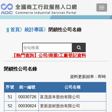
跳
Toggl
到
navig
主
:::
要
內
||
首頁
〉
統計專區
〉
閉鎖性公司名錄
容
全
站
【熱門查詢】公司/商業/工廠登記資料
檢
索
閉鎖性公司名錄
資料更新頻率：即時
序號
統一編號
公司名稱
51
00030726
富茂資本股份有限公司
52
00030824
更新資材股份有限公司