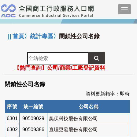
跳
Toggl
到
navig
主
:::
要
內
||
首頁
〉
統計專區
〉
閉鎖性公司名錄
容
全
站
【熱門查詢】公司/商業/工廠登記資料
檢
索
閉鎖性公司名錄
資料更新頻率：即時
序號
統一編號
公司名稱
6301
90509029
奧伏科技股份有限公司
6302
90509386
查理更發股份有限公司