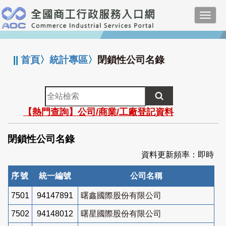
跳
Toggl
到
navig
主
:::
要
內
||
首頁
〉
統計專區
〉
閉鎖性公司名錄
容
全
站
【熱門查詢】公司/商業/工廠登記資料
檢
索
閉鎖性公司名錄
資料更新頻率：即時
序號
統一編號
公司名稱
7501
94147891
曙鑫國際股份有限公司
7502
94148012
曙星國際股份有限公司