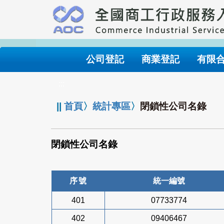
跳
到
主
要
內
公司登記
商業登記
有限
容
:::
||
首頁
〉
統計專區
〉
閉鎖性公司名錄
閉鎖性公司名錄
序號
統一編號
401
07733774
402
09406467