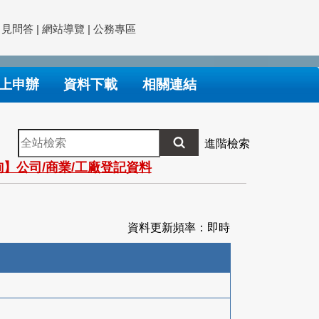
常見問答
|
網站導覽
|
公務專區
上申辦
資料下載
相關連結
全
進階檢索
站
】公司/商業/工廠登記資料
檢
索
資料更新頻率：即時