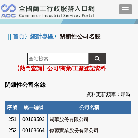
跳
Toggl
到
navig
主
:::
要
內
||
首頁
〉
統計專區
〉
閉鎖性公司名錄
容
全
站
【熱門查詢】公司/商業/工廠登記資料
檢
索
閉鎖性公司名錄
資料更新頻率：即時
序號
統一編號
公司名稱
251
00168593
閎華股份有限公司
252
00168664
偉蓉實業股份有限公司