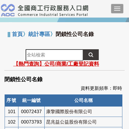
跳
Toggl
到
navig
主
:::
要
內
||
首頁
〉
統計專區
〉
閉鎖性公司名錄
容
全
站
【熱門查詢】公司/商業/工廠登記資料
檢
索
閉鎖性公司名錄
資料更新頻率：即時
序號
統一編號
公司名稱
101
00072437
康擎國際股份有限公司
102
00073793
昆兆益公益股份有限公司