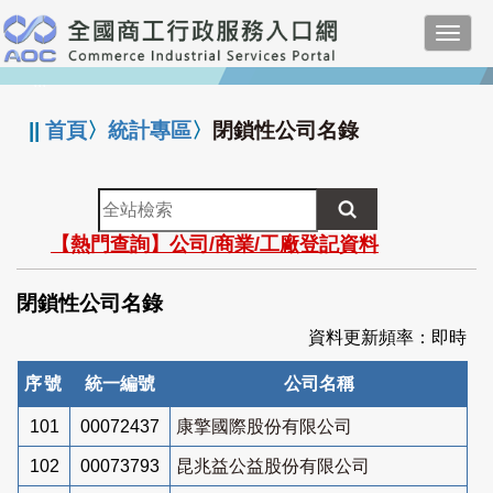
跳
Toggl
到
navig
主
:::
要
內
||
首頁
〉
統計專區
〉
閉鎖性公司名錄
容
全
站
【熱門查詢】公司/商業/工廠登記資料
檢
索
閉鎖性公司名錄
資料更新頻率：即時
序號
統一編號
公司名稱
101
00072437
康擎國際股份有限公司
102
00073793
昆兆益公益股份有限公司