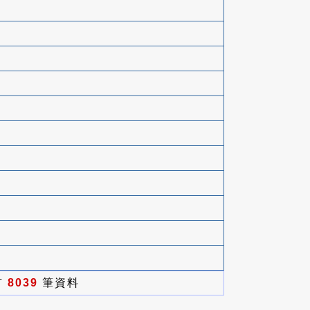
有
8039
筆資料