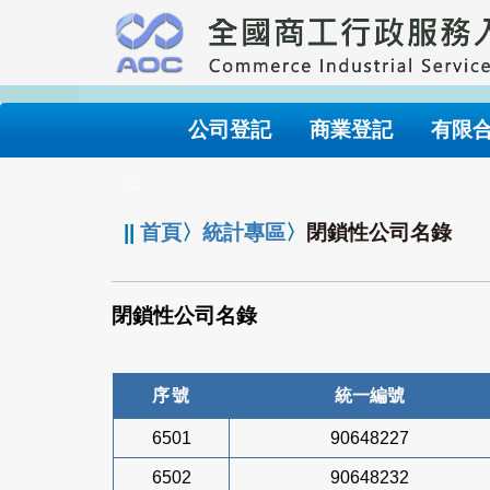
跳
到
主
要
內
公司登記
商業登記
有限
容
:::
||
首頁
〉
統計專區
〉
閉鎖性公司名錄
閉鎖性公司名錄
序號
統一編號
6501
90648227
6502
90648232