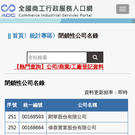
跳
Toggl
到
navig
主
:::
要
內
||
首頁
〉
統計專區
〉
閉鎖性公司名錄
容
全
站
【熱門查詢】公司/商業/工廠登記資料
檢
索
閉鎖性公司名錄
資料更新頻率：即時
序號
統一編號
公司名稱
251
00168593
閎華股份有限公司
252
00168664
偉蓉實業股份有限公司