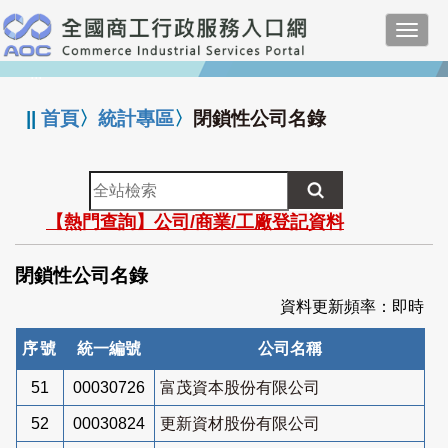
跳
Toggl
到
navig
主
:::
要
內
||
首頁
〉
統計專區
〉
閉鎖性公司名錄
容
全
站
【熱門查詢】公司/商業/工廠登記資料
檢
索
閉鎖性公司名錄
資料更新頻率：即時
序號
統一編號
公司名稱
51
00030726
富茂資本股份有限公司
52
00030824
更新資材股份有限公司