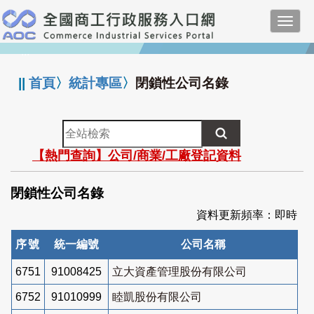
跳
Toggl
到
navig
主
:::
要
內
||
首頁
〉
統計專區
〉
閉鎖性公司名錄
容
全
站
【熱門查詢】公司/商業/工廠登記資料
檢
索
閉鎖性公司名錄
資料更新頻率：即時
序號
統一編號
公司名稱
6751
91008425
立大資產管理股份有限公司
6752
91010999
睦凱股份有限公司