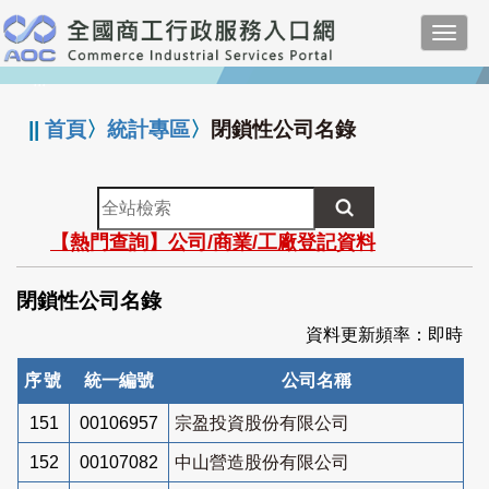
跳
Toggl
到
navig
主
:::
要
內
||
首頁
〉
統計專區
〉
閉鎖性公司名錄
容
全
站
【熱門查詢】公司/商業/工廠登記資料
檢
索
閉鎖性公司名錄
資料更新頻率：即時
序號
統一編號
公司名稱
151
00106957
宗盈投資股份有限公司
152
00107082
中山營造股份有限公司