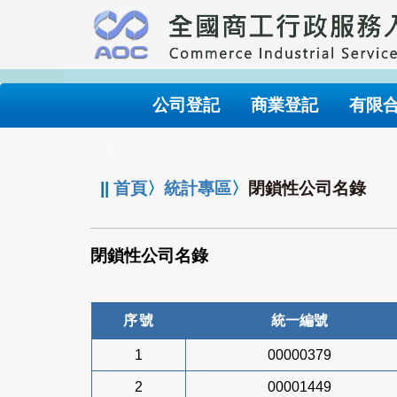
跳
到
主
要
內
公司登記
商業登記
有限
容
:::
||
首頁
〉
統計專區
〉
閉鎖性公司名錄
閉鎖性公司名錄
序號
統一編號
1
00000379
2
00001449