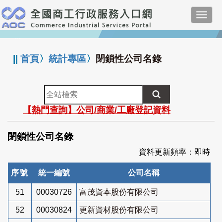
跳
Toggl
到
navig
主
:::
要
內
||
首頁
〉
統計專區
〉
閉鎖性公司名錄
容
全
站
【熱門查詢】公司/商業/工廠登記資料
檢
索
閉鎖性公司名錄
資料更新頻率：即時
序號
統一編號
公司名稱
51
00030726
富茂資本股份有限公司
52
00030824
更新資材股份有限公司