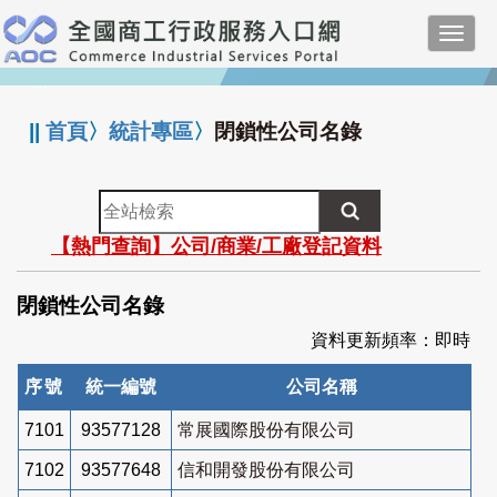
跳
Toggl
到
navig
主
:::
要
內
||
首頁
〉
統計專區
〉
閉鎖性公司名錄
容
全
站
【熱門查詢】公司/商業/工廠登記資料
檢
索
閉鎖性公司名錄
資料更新頻率：即時
序號
統一編號
公司名稱
7101
93577128
常展國際股份有限公司
7102
93577648
信和開發股份有限公司