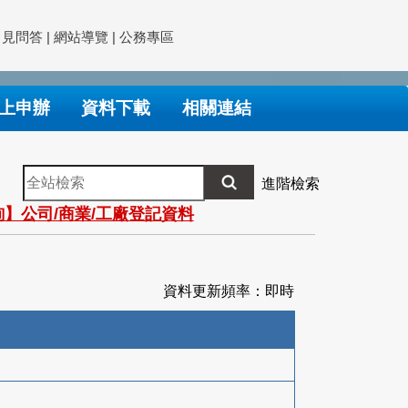
常見問答
|
網站導覽
|
公務專區
上申辦
資料下載
相關連結
全
進階檢索
站
】公司/商業/工廠登記資料
檢
索
資料更新頻率：即時