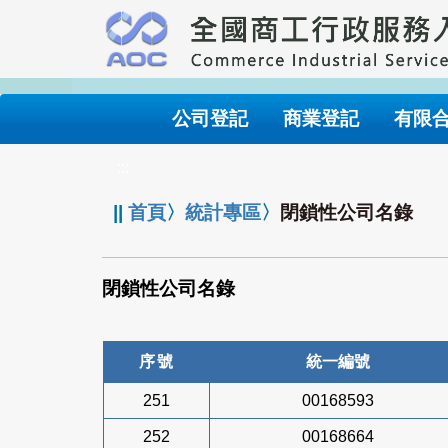
跳
到
主
要
內
公司登記
商業登記
有限
容
:::
||
首頁
〉
統計專區
〉
閉鎖性公司名錄
閉鎖性公司名錄
序號
統一編號
251
00168593
252
00168664