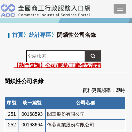
跳
Toggl
到
navig
主
:::
要
內
||
首頁
〉
統計專區
〉
閉鎖性公司名錄
容
全
站
【熱門查詢】公司/商業/工廠登記資料
檢
索
閉鎖性公司名錄
資料更新頻率：即時
序號
統一編號
公司名稱
251
00168593
閎華股份有限公司
252
00168664
偉蓉實業股份有限公司