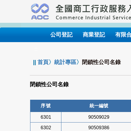
跳
到
主
要
內
公司登記
商業登記
有限
容
:::
||
首頁
〉
統計專區
〉
閉鎖性公司名錄
閉鎖性公司名錄
序號
統一編號
6301
90509029
6302
90509386