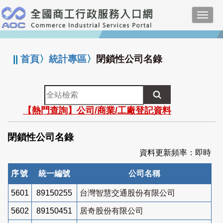
跳
Toggl
到
navig
主
:::
要
內
||
首頁
〉
統計專區
〉
閉鎖性公司名錄
容
全
站
【熱門查詢】公司/商業/工廠登記資料
檢
索
閉鎖性公司名錄
資料更新頻率：即時
序號
統一編號
公司名稱
5601
89150255
台灣智慧交通股份有限公司
5602
89150451
居奇股份有限公司