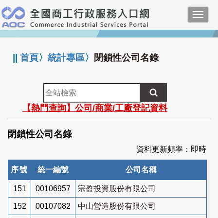
跳
Toggl
到
navig
主
:::
要
內
||
首頁
〉
統計專區
〉
閉鎖性公司名錄
容
全
站
【熱門查詢】公司/商業/工廠登記資料
檢
索
閉鎖性公司名錄
資料更新頻率：即時
序號
統一編號
公司名稱
151
00106957
宗盈投資股份有限公司
152
00107082
中山營造股份有限公司