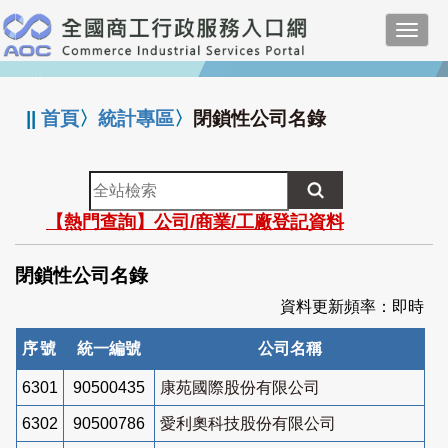
跳
Toggl
到
navig
主
:::
要
內
||
首頁
〉
統計專區
〉
閉鎖性公司名錄
容
全
站
【熱門查詢】公司/商業/工廠登記資料
檢
索
閉鎖性公司名錄
資料更新頻率：即時
序號
統一編號
公司名稱
6301
90500435
康苑國際股份有限公司
6302
90500786
愛利奧科技股份有限公司