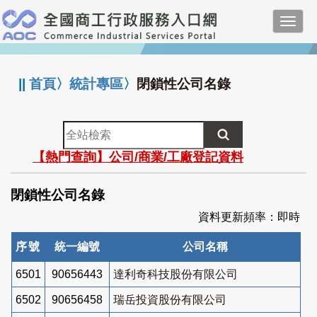
跳
Toggl
到
navig
主
:::
要
內
||
首頁
〉
統計專區
〉
閉鎖性公司名錄
容
全
站
【熱門查詢】公司/商業/工廠登記資料
檢
索
閉鎖性公司名錄
資料更新頻率：即時
序號
統一編號
公司名稱
6501
90656443
達利奇科技股份有限公司
6502
90656458
瑞岳投資股份有限公司