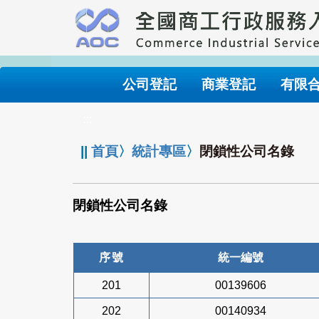
跳
到
主
要
內
公司登記
商業登記
有限
容
:::
||
首頁
〉
統計專區
〉
閉鎖性公司名錄
閉鎖性公司名錄
序號
統一編號
201
00139606
202
00140934