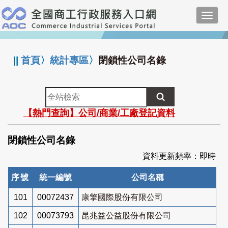
跳
Toggl
到
navig
主
:::
要
內
||
首頁
〉
統計專區
〉
閉鎖性公司名錄
容
全
站
【熱門查詢】公司/商業/工廠登記資料
檢
索
閉鎖性公司名錄
資料更新頻率：即時
序號
統一編號
公司名稱
101
00072437
康擎國際股份有限公司
102
00073793
昆兆益公益股份有限公司