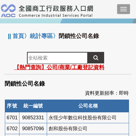
跳
Toggl
到
navig
主
:::
要
內
||
首頁
〉
統計專區
〉
閉鎖性公司名錄
容
全
站
【熱門查詢】公司/商業/工廠登記資料
檢
索
閉鎖性公司名錄
資料更新頻率：即時
序號
統一編號
公司名稱
6701
90852331
永恆少年數位科技股份有限公司
6702
90857096
創和股份有限公司