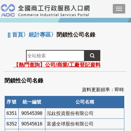
跳
Toggl
到
navig
主
:::
要
內
||
首頁
〉
統計專區
〉
閉鎖性公司名錄
容
全
站
【熱門查詢】公司/商業/工廠登記資料
檢
索
閉鎖性公司名錄
資料更新頻率：即時
序號
統一編號
公司名稱
6351
90545398
泓鈦投資股份有限公司
6352
90545616
富盛全球股份有限公司