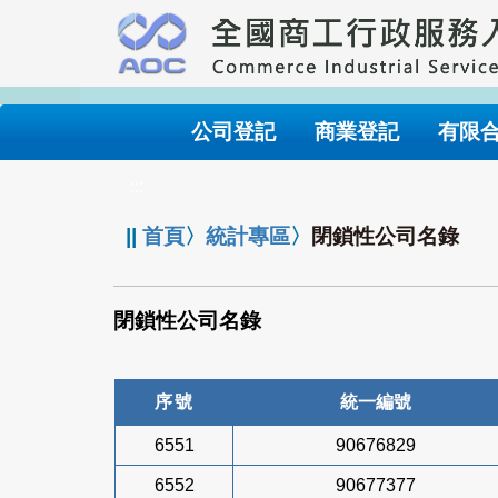
跳
到
主
要
內
公司登記
商業登記
有限
容
:::
||
首頁
〉
統計專區
〉
閉鎖性公司名錄
閉鎖性公司名錄
序號
統一編號
6551
90676829
6552
90677377