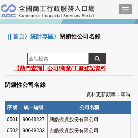
跳
Toggl
到
navig
主
:::
要
內
||
首頁
〉
統計專區
〉
閉鎖性公司名錄
容
全
站
【熱門查詢】公司/商業/工廠登記資料
檢
索
閉鎖性公司名錄
資料更新頻率：即時
序號
統一編號
公司名稱
6501
90648227
興皓投資股份有限公司
6502
90648232
吉皓投資股份有限公司