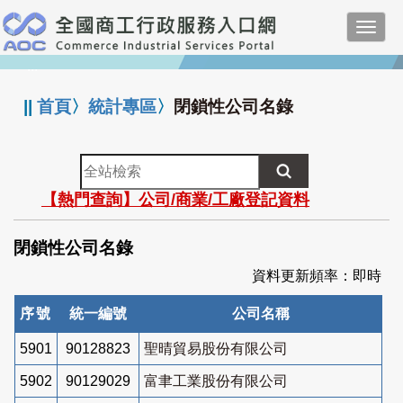
跳
Toggl
到
navig
主
:::
要
內
||
首頁
〉
統計專區
〉
閉鎖性公司名錄
容
全
站
【熱門查詢】公司/商業/工廠登記資料
檢
索
閉鎖性公司名錄
資料更新頻率：即時
序號
統一編號
公司名稱
5901
90128823
聖晴貿易股份有限公司
5902
90129029
富聿工業股份有限公司