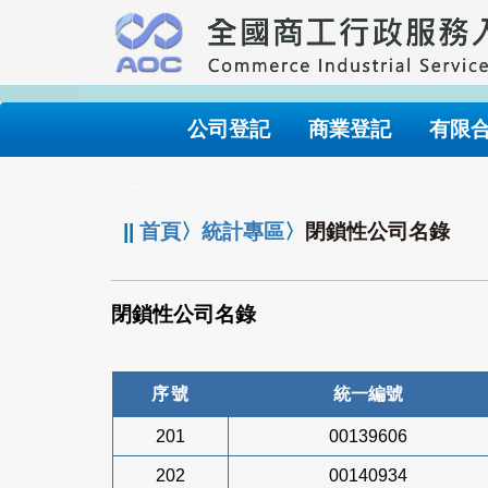
跳
到
主
要
內
公司登記
商業登記
有限
容
:::
||
首頁
〉
統計專區
〉
閉鎖性公司名錄
閉鎖性公司名錄
序號
統一編號
201
00139606
202
00140934