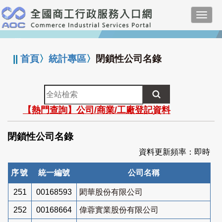
跳
Toggl
到
navig
主
:::
要
內
||
首頁
〉
統計專區
〉
閉鎖性公司名錄
容
全
站
【熱門查詢】公司/商業/工廠登記資料
檢
索
閉鎖性公司名錄
資料更新頻率：即時
序號
統一編號
公司名稱
251
00168593
閎華股份有限公司
252
00168664
偉蓉實業股份有限公司