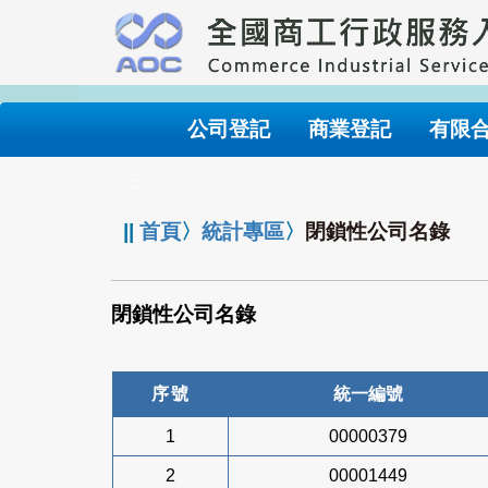
跳
到
主
要
內
公司登記
商業登記
有限
容
:::
||
首頁
〉
統計專區
〉
閉鎖性公司名錄
閉鎖性公司名錄
序號
統一編號
1
00000379
2
00001449