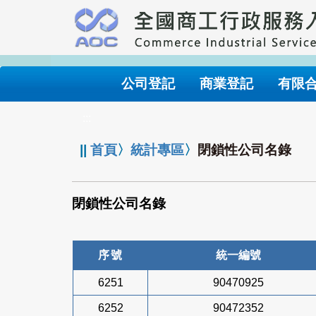
跳
到
主
要
內
公司登記
商業登記
有限
容
:::
||
首頁
〉
統計專區
〉
閉鎖性公司名錄
閉鎖性公司名錄
序號
統一編號
6251
90470925
6252
90472352