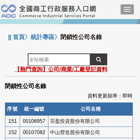
跳
Toggl
到
navig
主
:::
要
內
||
首頁
〉
統計專區
〉
閉鎖性公司名錄
容
全
站
【熱門查詢】公司/商業/工廠登記資料
檢
索
閉鎖性公司名錄
資料更新頻率：即時
序號
統一編號
公司名稱
151
00106957
宗盈投資股份有限公司
152
00107082
中山營造股份有限公司