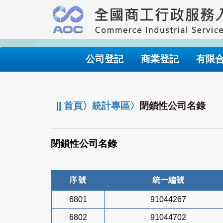
跳
到
主
要
內
公司登記
商業登記
有限
容
:::
||
首頁
〉
統計專區
〉
閉鎖性公司名錄
閉鎖性公司名錄
序號
統一編號
6801
91044267
6802
91044702