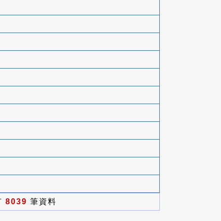
有
8039
筆資料