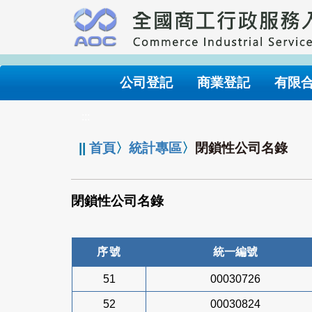
跳
到
主
要
內
公司登記
商業登記
有限
容
:::
||
首頁
〉
統計專區
〉
閉鎖性公司名錄
閉鎖性公司名錄
序號
統一編號
51
00030726
52
00030824